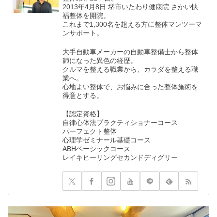
2013年4月8日 堺市いたわり健康院 さかい快
福整体を開院。
これまで1,300名を超える方に整体マンツーマ
ンサポート。
大手自動車メーカーの自動車整備士から整体
師になった異色の経歴。
クルマを整える職業から、カラダを整える職
業へ。
心地よい整体で、お悩みに合った整体施術を
得意とする。
【認定資格】
自律心体法プラクティショナーコース
パーフェクト整体
心理学ゼミナール基礎コース
ABHベーシックコース
レイキヒーリングセカンドディグリー