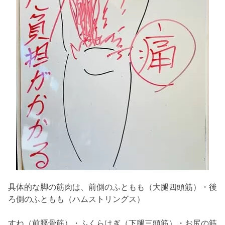
具体的な脚の筋肉は、前側のふともも（大腿四頭筋）・後
ろ側のふともも（ハムストリングス）
すね（前脛骨筋）・ふくらはぎ（下腿三頭筋）・お尻の筋