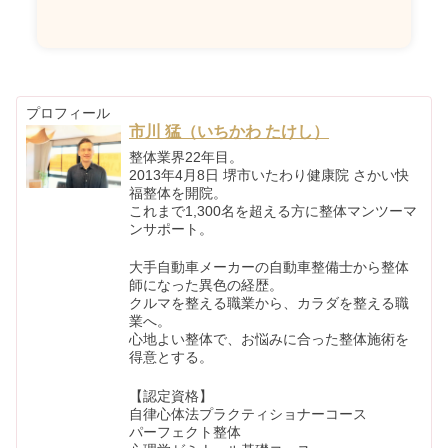
プロフィール
市川 猛（いちかわ たけし）
整体業界22年目。
2013年4月8日 堺市いたわり健康院 さかい快
福整体を開院。
これまで1,300名を超える方に整体マンツーマ
ンサポート。
大手自動車メーカーの自動車整備士から整体
師になった異色の経歴。
クルマを整える職業から、カラダを整える職
業へ。
心地よい整体で、お悩みに合った整体施術を
得意とする。
【認定資格】
自律心体法プラクティショナーコース
パーフェクト整体