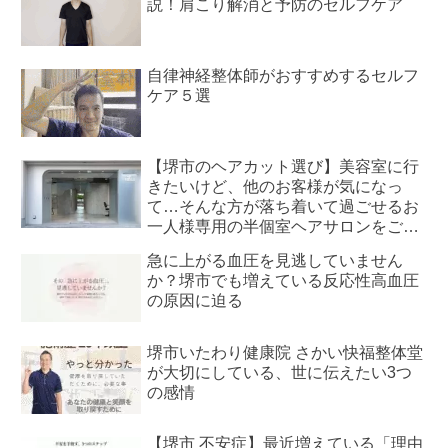
説！肩こり解消と予防のセルフケア
自律神経整体師がおすすめするセルフ
ケア５選
【堺市のヘアカット選び】美容室に行
きたいけど、他のお客様が気になっ
て…そんな方が落ち着いて過ごせるお
一人様専用の半個室ヘアサロンをご紹
介
急に上がる血圧を見逃していません
か？堺市でも増えている反応性高血圧
の原因に迫る
堺市いたわり健康院 さかい快福整体堂
が大切にしている、世に伝えたい3つ
の感情
【堺市 不安症】最近増えている「理由