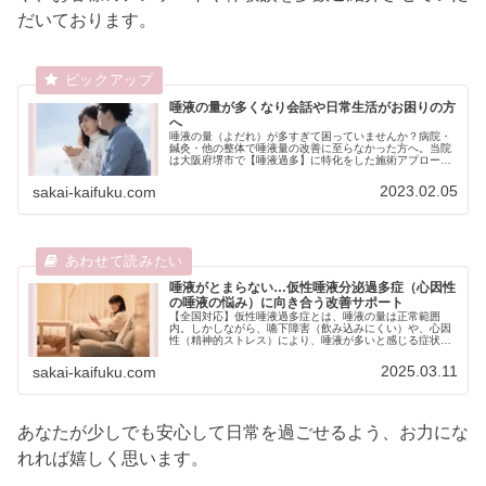
だいております。
唾液の量が多くなり会話や日常生活がお困りの方
へ
唾液の量（よだれ）が多すぎて困っていませんか？病院・
鍼灸・他の整体で唾液量の改善に至らなかった方へ。当院
は大阪府堺市で【唾液過多】に特化をした施術アプローチ
をおこない会話が楽に。唾液の処理を気にせずに暮らせる
日常を実現します。唾液過多が治った実例も紹介
2023.02.05
sakai-kaifuku.com
唾液がとまらない…仮性唾液分泌過多症（心因性
の唾液の悩み）に向き合う改善サポート
【全国対応】仮性唾液過多症とは、唾液の量は正常範囲
内。しかしながら、嚥下障害（飲み込みにくい）や、心因
性（精神的ストレス）により、唾液が多いと感じる症状こ
とを示します。このページでは、一般的に行われている対
策で仮性唾液過多症が治らない7つの理由。そして、日本
2025.03.11
sakai-kaifuku.com
で唯一といっても過言ではない当院のサポート内容をご紹
介しています。
あなたが少しでも安心して日常を過ごせるよう、お力にな
れれば嬉しく思います。