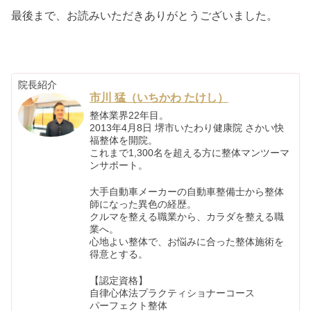
最後まで、お読みいただきありがとうございました。
院長紹介
市川 猛（いちかわ たけし）
整体業界22年目。
2013年4月8日 堺市いたわり健康院 さかい快
福整体を開院。
これまで1,300名を超える方に整体マンツーマ
ンサポート。
大手自動車メーカーの自動車整備士から整体
師になった異色の経歴。
クルマを整える職業から、カラダを整える職
業へ。
心地よい整体で、お悩みに合った整体施術を
得意とする。
【認定資格】
自律心体法プラクティショナーコース
パーフェクト整体