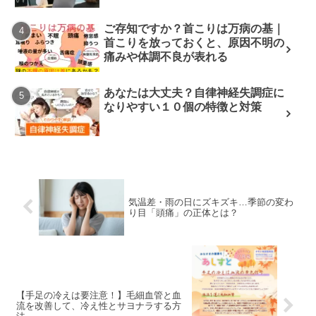
ご存知ですか？首こりは万病の基｜
首こりを放っておくと、原因不明の
痛みや体調不良が表れる
あなたは大丈夫？自律神経失調症に
なりやすい１０個の特徴と対策
気温差・雨の日にズキズキ…季節の変わ
り目「頭痛」の正体とは？
【手足の冷えは要注意！】毛細血管と血
流を改善して、冷え性とサヨナラする方