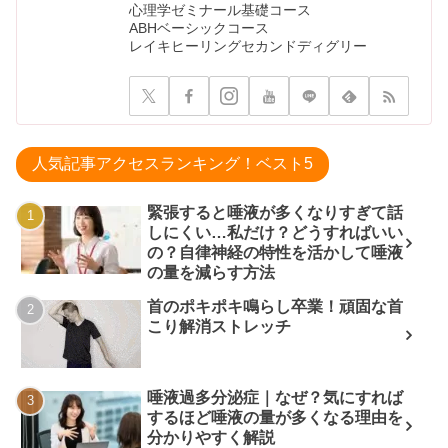
心理学ゼミナール基礎コース
ABHベーシックコース
レイキヒーリングセカンドディグリー
人気記事アクセスランキング！ベスト5
緊張すると唾液が多くなりすぎて話
しにくい…私だけ？どうすればいい
の？自律神経の特性を活かして唾液
の量を減らす方法
首のポキポキ鳴らし卒業！頑固な首
こり解消ストレッチ
唾液過多分泌症｜なぜ？気にすれば
するほど唾液の量が多くなる理由を
分かりやすく解説