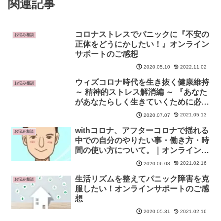
関連記事
コロナストレスでパニックに『不安の
お悩み相談
正体をどうにかしたい！』オンライン
サポートのご感想
2022.11.02
2020.05.10
ウィズコロナ時代を生き抜く健康維持
お悩み相談
～ 精神的ストレス解消編 ～ 『あなた
があなたらしく生きていくために必要
な３つの秘訣』
2021.05.13
2020.07.07
withコロナ、アフターコロナで揺れる
お悩み相談
中での自分のやりたい事・働き方・時
間の使い方について。｜オンラインサ
ポートのご感想
2021.02.16
2020.06.08
生活リズムを整えてパニック障害を克
お悩み相談
服したい！オンラインサポートのご感
想
2021.02.16
2020.05.31