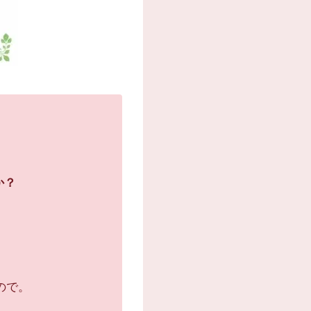
か？
ので。