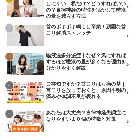
しにくい…私だけ？どうすればいい
の？自律神経の特性を活かして唾液
の量を減らす方法
首のポキポキ鳴らし卒業！頑固な首
こり解消ストレッチ
唾液過多分泌症｜なぜ？気にすれば
するほど唾液の量が多くなる理由を
分かりやすく解説
ご存知ですか？首こりは万病の基｜
首こりを放っておくと、原因不明の
痛みや体調不良が表れる
あなたは大丈夫？自律神経失調症に
なりやすい１０個の特徴と対策