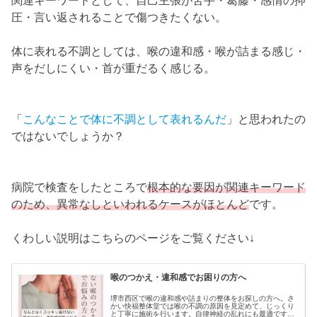
関連キーワードとして、自己主張が苦手・葛藤・感情の抑
圧・言い返されることで傷つきたくない。
体に表れる不調としては、喉の違和感・喉が詰まる感じ・
声をだしにくい・首が重だるく感じる。
「
こんなことで体に不調として表れるんだ
」と思われたの
ではないでしょうか？
病院で検査をしたところで
根本的な要因が関連キーワード
のため、異常なしといわれるケースがほとんど
です。
くわしい説明はこちらのページをご覧ください↓
喉のつかえ・違和感でお困りの方へ
堺市西区で喉の違和感や詰まりの整体をお探しの方へ。さ
かい快福整体堂では喉の不調の原因を見定めて、じっくり
と丁寧に施術を行います。自律神経の乱れにも最適です。