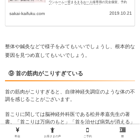
ワンルーム一室まるまるお一人様専用の完全個室、予約
制。土日も営業・JR津久野駅徒歩5分
2019.10.21
sakai-kaifuku.com
整体や鍼灸などで様子をみてもいいでしょうし、根本的な
要因を見つめ直してもいいでしょう。
⑨ 首の筋肉がこりすぎている
首の筋肉がこりすぎると、自律神経失調症のような体の不
調を感じることがございます。
首こりに関しては脳神経外科医である松井孝嘉先生の著
書、「首こりは万病のもと」「首を治せば病気が消える」
で認知されるようになりました。
料金
お客さまの声
ご予約