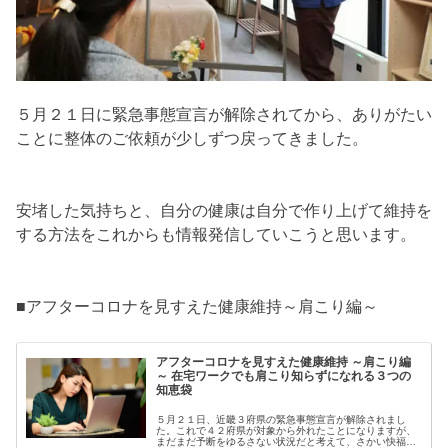
５月２１日に緊急事態宣言が解除されてから、ありがたい
ことに整体のご依頼が少しずつ戻ってきました。
安堵した気持ちと、自分の健康は自分で作り上げて維持を
する方法をこれからも情報発信していこうと思います。
■アフターコロナを見すえた健康維持～肩こり編～
アフターコロナを見すえた健康維持 ～肩こり編
～ 在宅ワークでも肩こり知らずになれる３つの
知恵袋
５月２１日、近畿３府県の緊急事態宣言が解除されまし
た。これで４２府県が対象から外れたことになりますが、
まだまだ予断をゆるさない状況だと考えて、さかい快福整