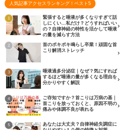
人気記事アクセスランキング！ベスト5
緊張すると唾液が多くなりすぎて話
しにくい…私だけ？どうすればいい
の？自律神経の特性を活かして唾液
の量を減らす方法
首のポキポキ鳴らし卒業！頑固な首
こり解消ストレッチ
唾液過多分泌症｜なぜ？気にすれば
するほど唾液の量が多くなる理由を
分かりやすく解説
ご存知ですか？首こりは万病の基｜
首こりを放っておくと、原因不明の
痛みや体調不良が表れる
あなたは大丈夫？自律神経失調症に
なりやすい１０個の特徴と対策