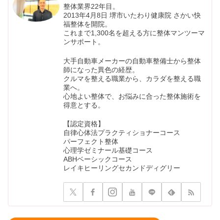
整体業界22年目。
2013年4月8日 堺市いたわり健康院 さかい快
福整体を開院。
これまで1,300名を超える方に整体マンツーマ
ンサポート。
大手自動車メーカーの自動車整備士から整体
師になった異色の経歴。
クルマを整える職業から、カラダを整える職
業へ。
心地よい整体で、お悩みに合った整体施術を
得意とする。
【認定資格】
自律心体法プラクティショナーコース
パーフェクト整体
心理学ゼミナール基礎コース
ABHベーシックコース
レイキヒーリングセカンドディグリー