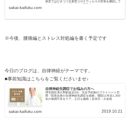
体堂ではひきつづき新型コロナウィルスの対策を継続して
まいります。ウィズコロナ・アフター...
sakai-kaifuku.com
※今後、腰痛編とストレス対処編を書く予定です
今日のブログは、自律神経がテーマです。
■事前知識はこちらをご覧くださいませ↓
自律神経失調症でお悩みの方へ
堺市西区津久野駅徒歩5分、完全予約制のプライベート空
間「院長自身が自律神経失調症を経験」開院11年目1,300
名の体調不良をケア。土日も施術｜定休日：火金祝
2019.10.21
sakai-kaifuku.com